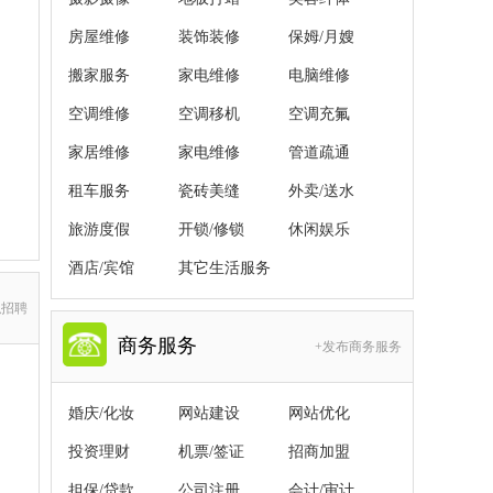
房屋维修
装饰装修
保姆/月嫂
搬家服务
家电维修
电脑维修
空调维修
空调移机
空调充氟
家居维修
家电维修
管道疏通
租车服务
瓷砖美缝
外卖/送水
旅游度假
开锁/修锁
休闲娱乐
酒店/宾馆
其它生活服务
职招聘
商务服务
+发布商务服务
婚庆/化妆
网站建设
网站优化
投资理财
机票/签证
招商加盟
担保/贷款
公司注册
会计/审计