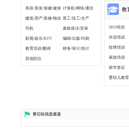
美容/美发/保健/健身
计算机/网络/通信
教
建筑/房产/装修/物业
普工/技工/生产
SEO培训
司机
家政保洁/安保
外语培训
影视/娱乐/KTV
编辑/出版/印刷
纹绣培训
教育培训/翻译
财务/审计/统计
家政培训
其他职位
留学签证
婴幼儿教育
黄石站信息速递