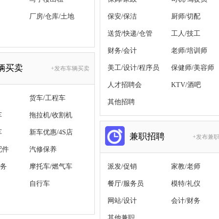
厂房/仓库/土地
保安/保洁
厨师/切配
送货/快递/仓管
工人/技工
财务/会计
老师/培训师
辆买卖
美工/设计/程序员
保健师/美容师
+发布车辆买卖
人才招聘会
KTV/酒吧
货车/工程车
其他招聘
车
拖拉机/收割机
车
新车优惠/4S店
兼职招聘
+发布兼
配件
汽修保养
务
摩托车/燃气车
派发/促销
家教/老师
自行车
餐厅/服务员
模特/礼仪
网站/设计
会计/财务
其他兼职