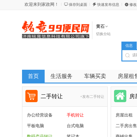
欢迎来到家政网！
保存到桌面
快速发布信息
修改
黄石
切换分站
信息
首页
生活服务
车辆买卖
房屋租
商品
店铺
二手转让
房
+发布二手转让
办公经营设备
手机转让
房屋出租
平板电脑
台式电脑
二手房出售
数码产品转让
笔记本
商铺出售