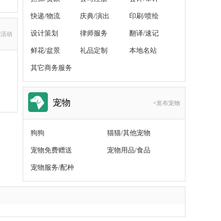
快递/物流
庆典/演出
印刷/喷绘
设计策划
律师服务
翻译/速记
友活动
鲜花/盆景
礼品定制
本地名站
其它商务服务
宠物
+发布宠物
狗狗
猫猫/其他宠物
宠物免费赠送
宠物用品/食品
宠物服务/配种