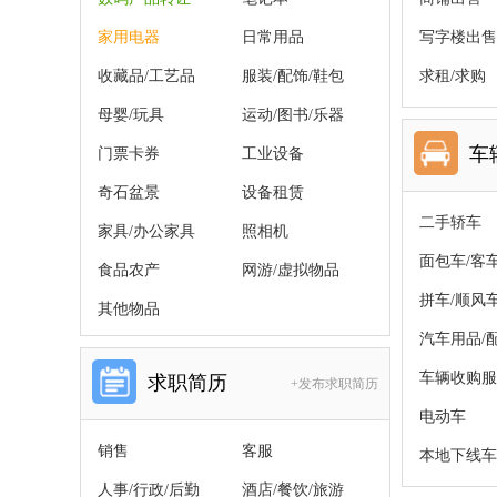
家用电器
日常用品
写字楼出售
收藏品/工艺品
服装/配饰/鞋包
求租/求购
母婴/玩具
运动/图书/乐器
车
门票卡券
工业设备
奇石盆景
设备租赁
二手轿车
家具/办公家具
照相机
面包车/客
食品农产
网游/虚拟物品
拼车/顺风
其他物品
汽车用品/
车辆收购服
求职简历
+发布求职简历
电动车
销售
客服
本地下线车
人事/行政/后勤
酒店/餐饮/旅游