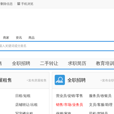
/删除信息
手机浏览
商家
资讯
商品
售
全职招聘
二手转让
求职简历
教育培
屋租售
全职招聘
+发布房屋租售
+发布全
日租/短租
营业员/促销/零售
服务员/收银员
店铺转让/出租
销售/市场/业务员
文员/客服/助理
写字楼出租
保姆/家政
司机/驾驶员