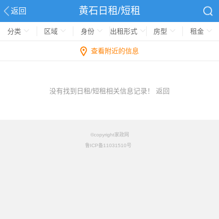
黄石日租/短租
返回
分类
区域
身份
出租形式
房型
租金
查看附近的信息
没有找到日租/短租相关信息记录！
返回
©copyright家政网
鲁ICP备11031510号