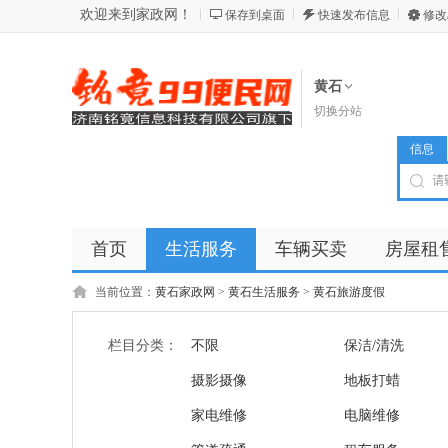
欢迎来到家政网！
保存到桌面
快速发布信息
修改
黄石
切换分站
信息
首页
生活服务
车辆买卖
房屋租
商品
店铺
当前位置：
黄石家政网
>
黄石生活服务
>
黄石旅游度假
栏目分类：
不限
保洁/清洗
摄影摄像
地板打蜡
家电维修
电脑维修