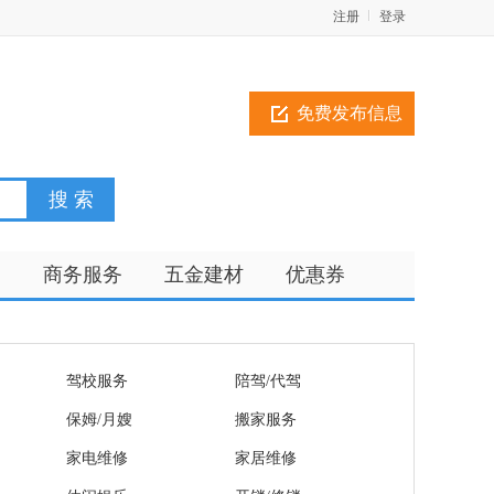
注册
登录
免费发布信息
训
商务服务
五金建材
优惠券
驾校服务
陪驾/代驾
保姆/月嫂
搬家服务
家电维修
家居维修