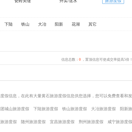
瓷砖美缝
外卖/送水
旅游度假
下陆
铁山
大冶
阳新
花湖
其它
信息总数：
0
，置顶信息可使成交率提高5倍
游度假信息，在此有大量黄石旅游度假信息供您选择，您可以免费查看和
团城山旅游度假
下陆旅游度假
铁山旅游度假
大冶旅游度假
阳新
堰旅游度假
随州旅游度假
宜昌旅游度假
荆州旅游度假
咸宁旅游度