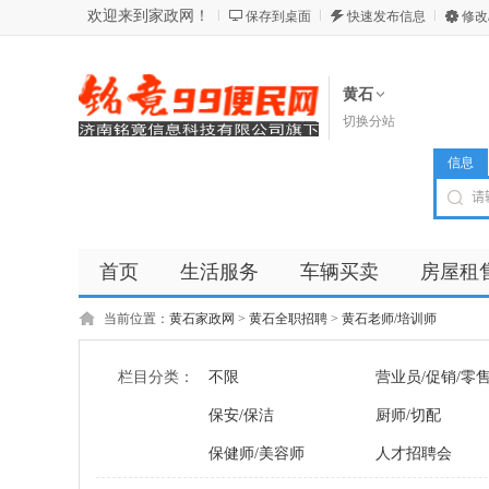
欢迎来到家政网！
保存到桌面
快速发布信息
修改
黄石
切换分站
信息
首页
生活服务
车辆买卖
房屋租
商品
店铺
当前位置：
黄石家政网
>
黄石全职招聘
>
黄石老师/培训师
栏目分类：
不限
营业员/促销/零
保安/保洁
厨师/切配
保健师/美容师
人才招聘会