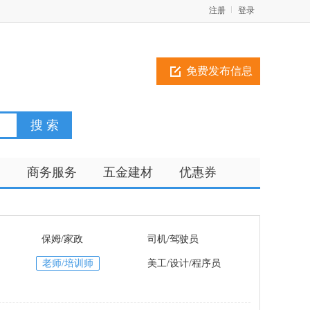
注册
登录
免费发布信息
训
商务服务
五金建材
优惠券
保姆/家政
司机/驾驶员
老师/培训师
美工/设计/程序员