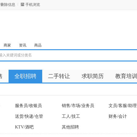
/删除信息
手机浏览
商家
资讯
商品
售
全职招聘
二手转让
求职简历
教育培
售
服务员/收银员
销售/市场/业务员
文员/客服/助理
送货/快递/仓管
工人/技工
财务/会计
KTV/酒吧
其他招聘