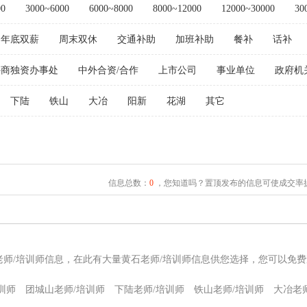
00
3000~6000
6000~8000
8000~12000
12000~30000
30
年底双薪
周末双休
交通补助
加班补助
餐补
话补
外商独资办事处
中外合资/合作
上市公司
事业单位
政府机
下陆
铁山
大冶
阳新
花湖
其它
信息总数：
0
，您知道吗？置顶发布的信息可使成交率提
老师/培训师信息，在此有大量黄石老师/培训师信息供您选择，您可以免费
训师
团城山老师/培训师
下陆老师/培训师
铁山老师/培训师
大冶老