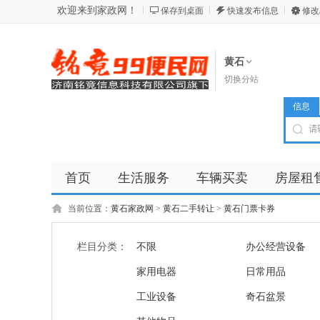
欢迎来到家政网！
保存到桌面
快速发布信息
修改
黄石
切换分站
信息
首页
生活服务
车辆买卖
房屋租
商品
店铺
当前位置：
黄石家政网
>
黄石二手转让
>
黄石门票卡券
栏目分类：
不限
办公经营设备
家用电器
日常用品
工业设备
奇石盆景